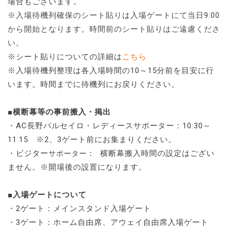
場合もございます。
※入場待機列確保のシート貼りは入場ゲートにて当日9:00
から開始となります。時間前のシート貼りはご遠慮くださ
い。
※シート貼りについての詳細は
こちら
※入場待機列整理は各入場時間の10～15分前を目安に行
います。時間までに待機列にお戻りください。
■横断幕等の事前搬入・掲出
・AC長野パルセイロ・レディースサポーター：10:30～
11:15 ※2、3ゲート前にお集まりください。
・ビジター
： 横断幕搬入時間の設定はござい
サポーター
ません。※開場後の設置になります。
■入場ゲートについて
・2ゲート：メインスタンド入場ゲート
・3ゲート：ホーム自由席、アウェイ自由席入場ゲート