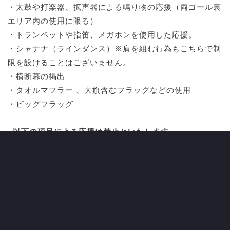
・太鼓や打楽器、拡声器による鳴り物の応援（両ゴール裏
エリア内の使用に限る）
・トランペットや指笛、メガホンを使用した応援。
・シャナナ（ラインダンス）※肩を組む行為もこちらで制
限を設けることはございません。
・横断幕の掲出
・タオルマフラー 、大旗含むフラッグなどの使用
・ビッグフラッグ
■以下の項目による応援は禁止といたします
・アウェイサポーターによるチームバスの入り待ち
■
スタジアムに持ち込めないもの
・
サッカーボールの持ち込み
※ボールネットやバックに入れていれば持ち込みは可能
アウェイサポーター様の横断幕掲出について