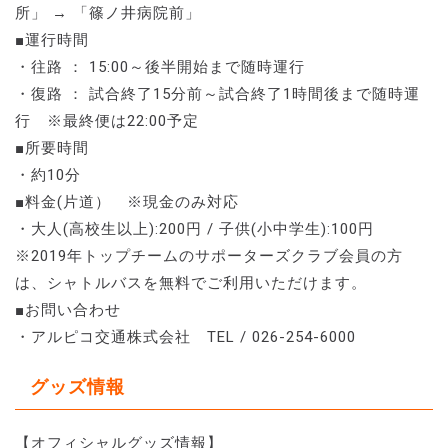
所」 → 「篠ノ井病院前」
■運行時間
・往路 ： 15:00～後半開始まで随時運行
・復路 ： 試合終了15分前～試合終了1時間後まで随時運
行 ※最終便は22:00予定
■所要時間
・約10分
■料金(片道） ※現金のみ対応
・大人(高校生以上):200円 / 子供(小中学生):100円
※2019年トップチームのサポーターズクラブ会員の方
は、シャトルバスを無料でご利用いただけます。
■お問い合わせ
・アルピコ交通株式会社 TEL / 026-254-6000
グッズ情報
【オフィシャルグッズ情報】