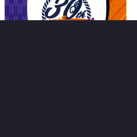
長野エルザSCとAC長野パルセイロのユニフォームがコラ
ボしたステッカーを先着3,000名プレゼント
【しあわせ家 presents ハーフタイム サインボール投げ入
れ】