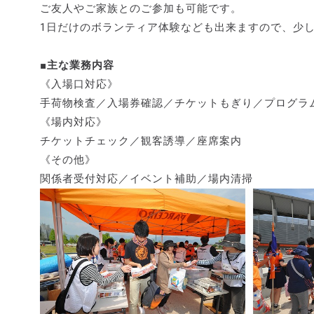
ご友人やご家族とのご参加も可能です。
1日だけのボランティア体験なども出来ますので、少
■主な業務内容
《入場口対応》
手荷物検査／入場券確認／チケットもぎり／プログラ
《場内対応》
チケットチェック／観客誘導／座席案内
《その他》
関係者受付対応／イベント補助／場内清掃