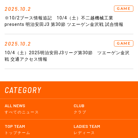
2025.10.2
GAME
※10/2ブース情報追記 10/4（土）不二越機械工業
presents 明治安田J3 第30節 ツエーゲン金沢戦 試合情報
2025.10.2
GAME
10/4（土）2025明治安田J3リーグ第30節 ツエーゲン金沢
戦 交通アクセス情報
CATEGORY
ALL NEWS
CLUB
すべてのニュース
クラブ
TOP TEAM
LADIES TEAM
トップチーム
レディース