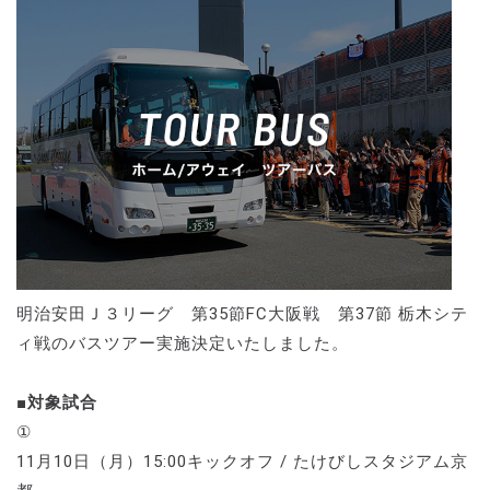
明治安田Ｊ３リーグ 第35節FC大阪戦 第37節 栃木シテ
ィ戦のバスツアー実施決定いたしました。
■対象試合
①
11月10日（月）15:00キックオフ / たけびしスタジアム京