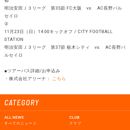
都
明治安田Ｊ３リーグ 第35節 FC大阪 vs. AC長野パル
セイロ
②
11月23日（日）14:00キックオフ / CITY FOOTBALL
STATION
明治安田Ｊ３リーグ 第37節 栃木シティ vs. AC長野パ
ルセイロ
■ツアーバス詳細/お申込み
・株式会社アリーナ：
こちら
CATEGORY
ALL NEWS
CLUB
すべてのニュース
クラブ