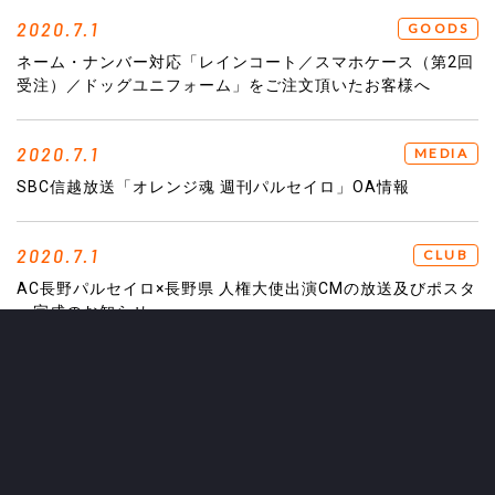
2020.7.1
GOODS
ネーム・ナンバー対応「レインコート／スマホケース（第2回
受注）／ドッグユニフォーム」をご注文頂いたお客様へ
2020.7.1
MEDIA
SBC信越放送「オレンジ魂 週刊パルセイロ」OA情報
2020.7.1
CLUB
AC長野パルセイロ×長野県 人権大使出演CMの放送及びポスタ
ー完成のお知らせ
2020.7.1
TOP TEAM
2020明治安田生命J3リーグ第2節試合情報