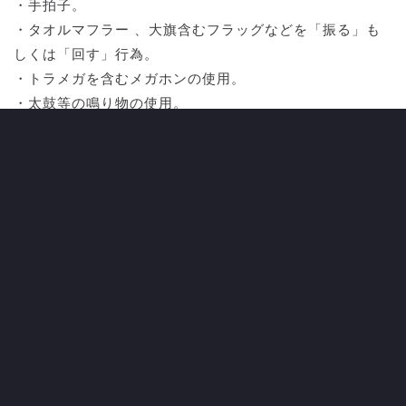
・手拍子。
・タオルマフラー 、大旗含むフラッグなどを「振る」も
しくは「回す」行為。
・トラメガを含むメガホンの使用。
・太鼓等の鳴り物の使用。
・ハイタッチ、肩組み、ラインダンス。
・ビッグフラッグ ※ただし、お客様がいない席に掲出す
る場合は容認いたします。
CATEGORY
ALL NEWS
CLUB
すべてのニュース
クラブ
TOP TEAM
LADIES TEAM
トップチーム
レディース