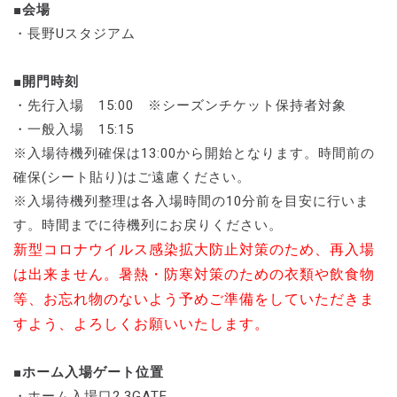
■会場
・長野Uスタジアム
■開門時刻
・先行入場 15:00 ※シーズンチケット保持者対象
・一般入場 15:15
※入場待機列確保は13:00から開始となります。時間前の
確保(シート貼り)はご遠慮ください。
※入場待機列整理は各入場時間の10分前を目安に行いま
す。時間までに待機列にお戻りください。
新型コロナウイルス感染拡大防止対策のため、再入場
は出来ません。暑熱・防寒対策のための衣類や飲食物
等、お忘れ物のないよう予めご準備をしていただきま
すよう、よろしくお願いいたします。
■ホーム入場ゲート位置
・ホーム入場口2,3GATE