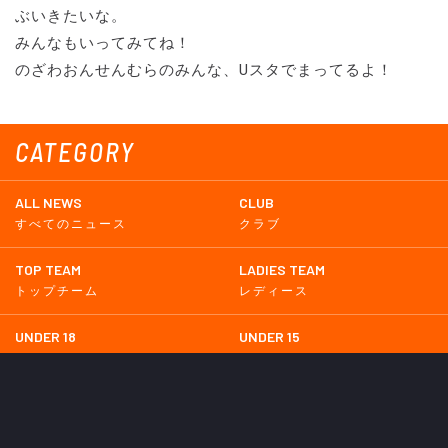
ぶいきたいな。
みんなもいってみてね！
のざわおんせんむらのみんな、Uスタでまってるよ！
CATEGORY
ALL NEWS
CLUB
すべてのニュース
クラブ
TOP TEAM
LADIES TEAM
トップチーム
レディース
UNDER 18
UNDER 15
U-18
U-15
SCHWESTER
TICKETS
シュヴェスター
チケット