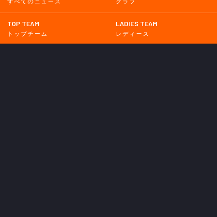
すべてのニュース
クラブ
TOP TEAM
LADIES TEAM
トップチーム
レディース
UNDER 18
UNDER 15
U-18
U-15
SCHWESTER
TICKETS
シュヴェスター
チケット
GOODS
EVENT
グッズ
イベント
SUPPORTERS CLUB
SCHOOL
サポーターズクラブ
スクール
HOMETOWN
MEDIA
普及活動
メディア情報