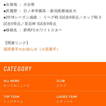
■出身地 ： 大分県
■所属歴 ： 日ノ本学園高 - 新潟医療福祉大
■2018シーズン成績 ： リーグ戦 0試合0得点／カップ戦 0
試合0得点／皇后杯 0試合0得点
■移籍先 ： 群馬FCホワイトスター
【関連リンク】
退団選手のお知らせ（小髙選手）
CATEGORY
ALL NEWS
CLUB
すべてのニュース
クラブ
TOP TEAM
LADIES TEAM
トップチーム
レディース