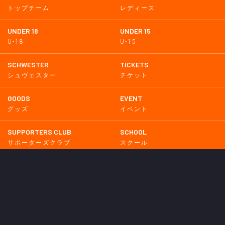
トップチーム
レディース
UNDER 18
UNDER 15
U-18
U-15
SCHWESTER
TICKETS
シュヴェスター
チケット
GOODS
EVENT
グッズ
イベント
SUPPORTERS CLUB
SCHOOL
サポーターズクラブ
スクール
HOMETOWN
MEDIA
普及活動
メディア情報
PARTNER
OTHERS
パートナー
その他