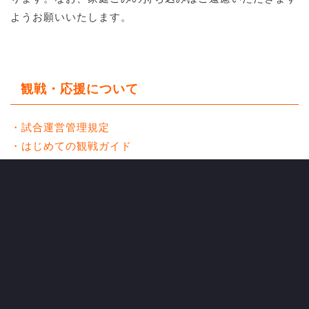
ようお願いいたします。
観戦・応援について
・試合運営管理規定
・はじめての観戦ガイド
・ルール&マナー（試合観戦時のご注意）
■以下の項目による応援を可能といたします
・声出し応援
・拍手、手拍子、ハリセンでの応援
・太鼓や打楽器、拡声器による鳴り物の応援（両ゴール裏
エリア内の使用に限る）
・トランペットや指笛、メガホンを使用した応援。
・シャナナ（ラインダンス）※肩を組む行為もこちらで制