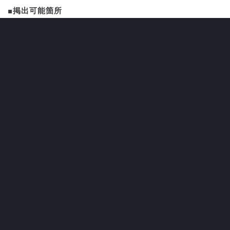
■掲出可能箇所
■注意事項
・広告とみなす企業や学校名の入っている応援バナー等
(フラッグを含む）の掲出は禁止です。
・誹謗中傷や主管クラブとして好ましくないものと判断し
た応援バナーの掲出はお断りいたします。
・当クラブで誹謗中傷や差別にあたると判断した場合、掲
出物を撤去いたします。