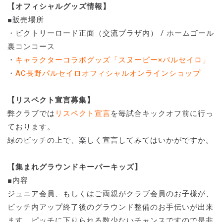
【オフィシャルグッズ情報】
■販売場所
・ビクトリーロード正面（交流プラザ内） / ホームゴール
裏コンコース
・
キャラクターコラボグッズ「スヌーピー×パルセイロ」
・
AC長野パルセイロオフィシャルオンラインショップ
【リスペクト宣言募集】
弊クラブでは
リスペクト宣言
を毎試合キックオフ前に行っ
ております。
緑のピッチの上で、楽しく宣言してみてはいかがですか。
【集まれグラウンドキーパーキッズ】
■内容
ジュニア会員、もしくはご両親がクラブ会員のお子様が、
ピッチ内アップ終了後のグラウンド整備のお手伝いが出来
ます。ピッチに下りられる数少ないチャンスですので是非