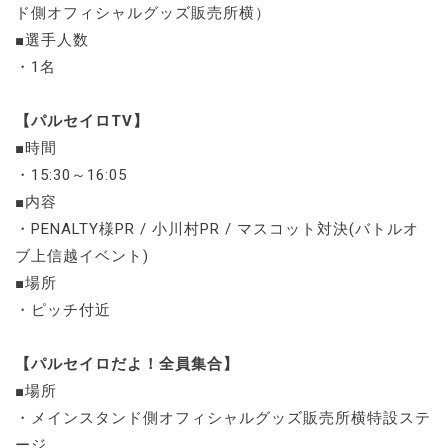
ド側オフィシャルグッズ販売所横）
■選手人数
・1名
【パルセイロTV】
■時間
・15:30～16:05
■内容
・PENALTY様PR / 小川村PR / マスコット対決(バトルオ
ブ上信越イベント)
■場所
・ピッチ付近
【パルセイロだよ！全員集合】
■場所
・メインスタンド側オフィシャルグッズ販売所横特設ステ
ージ