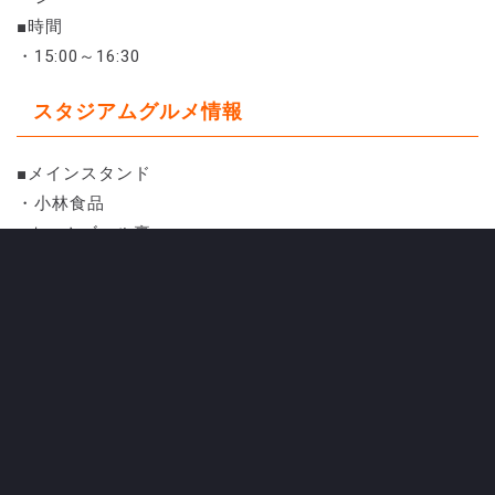
■時間
・15:00～16:30
スタジアムグルメ情報
■メインスタンド
・小林食品
■ホームゴール裏
・デリクックちくま / 大国屋
■バックスタンド
・酒膳処おお井 / スイーツ・オン・スイーツ / チャイハ
ネ / なから
■グルメスクウェア（外周デッキ）
・のの / スマイルツリー / 小六 / クレープくれよん / ダ
イナマイト関西 / Connex coffee