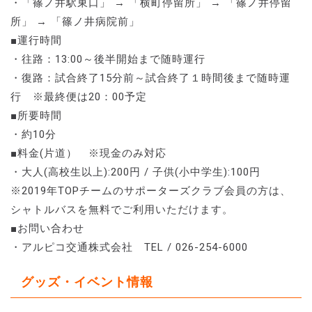
・「篠ノ井駅東口」 → 「横町停留所」 → 「篠ノ井停留
所」 → 「篠ノ井病院前」
■運行時間
・往路：13:00～後半開始まで随時運行
・復路：試合終了15分前～試合終了１時間後まで随時運
行 ※最終便は20：00予定
■所要時間
・約10分
■料金(片道） ※現金のみ対応
・大人(高校生以上):200円 / 子供(小中学生):100円
※2019年TOPチームのサポーターズクラブ会員の方は、
シャトルバスを無料でご利用いただけます。
■お問い合わせ
・アルピコ交通株式会社 TEL / 026-254-6000
グッズ・イベント情報