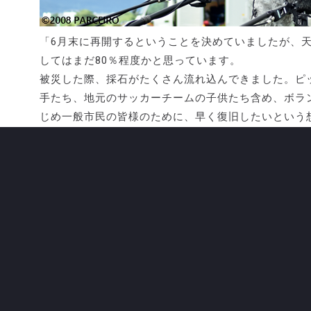
「6月末に再開するということを決めていましたが、
してはまだ80％程度かと思っています。
被災した際、採石がたくさん流れ込んできました。ピ
手たち、地元のサッカーチームの子供たち含め、ボラ
じめ一般市民の皆様のために、早く復旧したいという
しっかりここでトレーニングを積んで、強いパルセイ