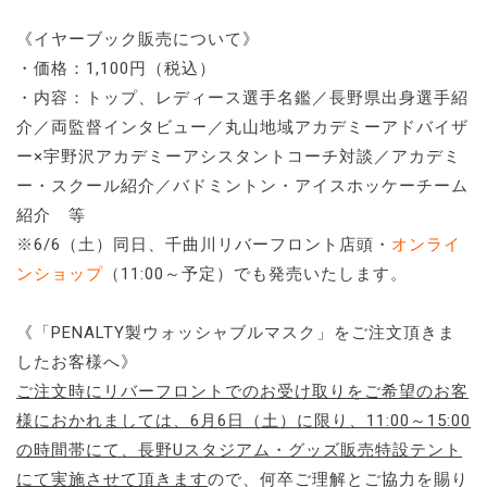
《イヤーブック販売について》
・価格：1,100円（税込）
・内容：トップ、レディース選手名鑑／長野県出身選手紹
介／両監督インタビュー／丸山地域アカデミーアドバイザ
ー×宇野沢アカデミーアシスタントコーチ対談／アカデミ
ー・スクール紹介／バドミントン・アイスホッケーチーム
紹介 等
※6/6（土）同日、千曲川リバーフロント店頭・
オンライ
ンショップ
（11:00～予定）でも発売いたします。
《「PENALTY製ウォッシャブルマスク」をご注文頂きま
したお客様へ》
ご注文時にリバーフロントでのお受け取りをご希望のお客
様におかれましては、6月6日（土）に限り、11:00～15:00
の時間帯にて、長野Uスタジアム・グッズ販売特設テント
にて実施させて頂きます
ので、何卒ご理解とご協力を賜り