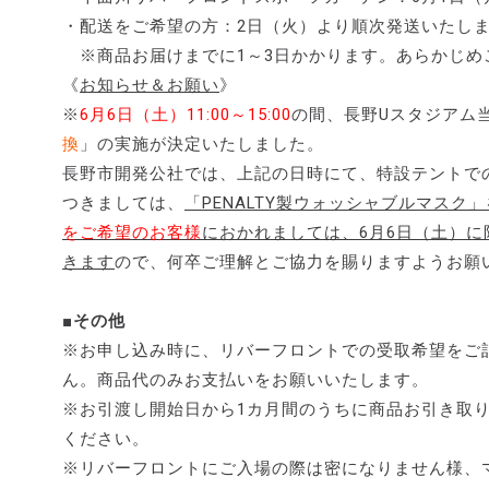
・配送をご希望の方：2日（火）より順次発送いたし
※商品お届けまでに1～3日かかります。あらかじめ
《
お知らせ＆お願い
》
※
6月6日（土）11:00～15:00
の間、長野Uスタジアム
換
」の実施が決定いたしました。
長野市開発公社では、上記の日時にて、特設テントで
つきましては、
「PENALTY製ウォッシャブルマス
をご希望のお客様
におかれましては、
6月6日（土）
きます
ので、何卒ご理解とご協力を賜りますようお願
■その他
※お申し込み時に、リバーフロントでの受取希望をご
ん。商品代のみお支払いをお願いいたします。
※お引渡し開始日から1カ月間のうちに商品お引き取
ください。
※リバーフロントにご入場の際は密になりません様、