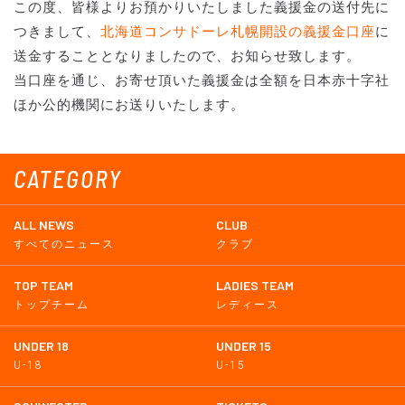
この度、皆様よりお預かりいたしました義援金の送付先に
つきまして、
北海道コンサドーレ札幌開設の義援金口座
に
送金することとなりましたので、お知らせ致します。
当口座を通じ、お寄せ頂いた義援金は全額を日本赤十字社
ほか公的機関にお送りいたします。
CATEGORY
ALL NEWS
CLUB
すべてのニュース
クラブ
TOP TEAM
LADIES TEAM
トップチーム
レディース
UNDER 18
UNDER 15
U-18
U-15