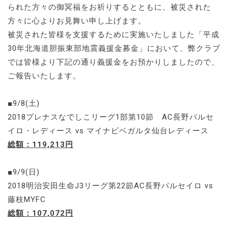
られた方々の御冥福をお祈りするとともに、被災された
方々に心よりお見舞い申し上げます。
被災された皆様を支援するために実施いたしました「平成
30年北海道胆振東部地震義援金募金」において、弊クラブ
では皆様より下記の通り義援金をお預かりしましたので、
ご報告いたします。
■9/8(土)
2018プレナスなでしこリーグ1部第10節 AC長野パルセ
イロ・レディース vs マイナビベガルタ仙台レディース
総額：119,213円
■9/9(日)
2018明治安田生命J3リーグ第22節AC長野パルセイロ vs
藤枝MYFC
総額：107,072円