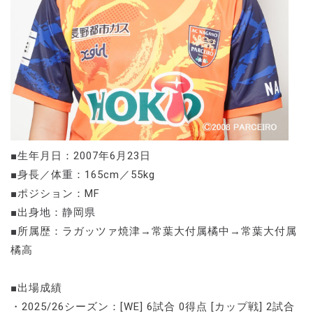
■生年月日：2007年6月23日
■身長／体重：165cm／55kg
■ポジション：MF
■出身地：静岡県
■所属歴：ラガッツァ焼津→常葉大付属橘中→常葉大付属
橘高
■出場成績
・2025/26シーズン：[WE] 6試合 0得点 [カップ戦] 2試合