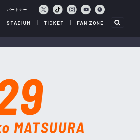
ェ
パートナー
STADIUM
TICKET
FAN ZONE
29
ko MATSUURA