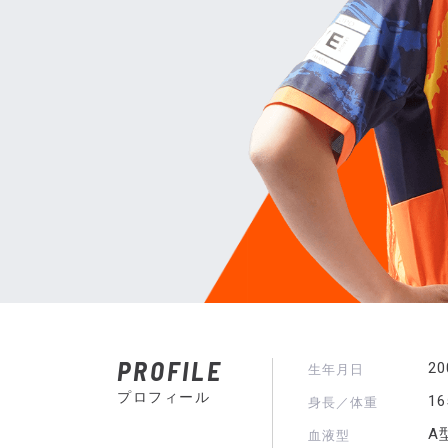
PROFILE
2
生年月日
プロフィール
1
身長／体重
A
血液型