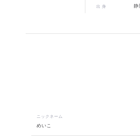
静
出 身
ニックネーム
めいこ