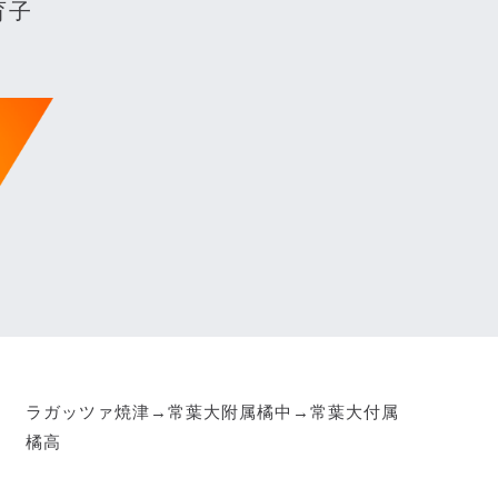
育子
ラガッツァ焼津→常葉大附属橘中→常葉大付属
橘高