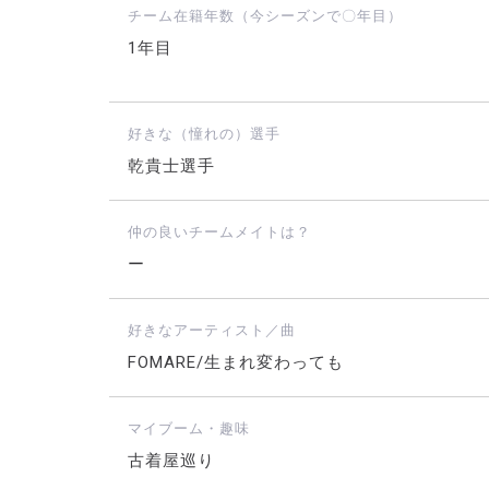
チーム在籍年数（今シーズンで〇年目）
1年目
好きな（憧れの）選手
乾貴士選手
仲の良いチームメイトは？
ー
好きなアーティスト／曲
FOMARE/生まれ変わっても
マイブーム・趣味
古着屋巡り