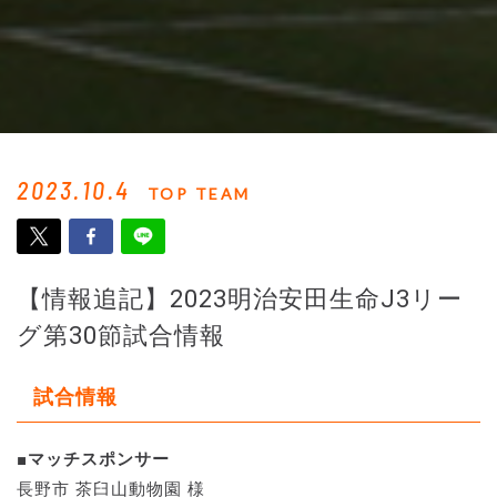
2023.10.4
TOP TEAM
【情報追記】2023明治安田生命J3リー
グ第30節試合情報
試合情報
■マッチスポンサー
長野市 茶臼山動物園 様