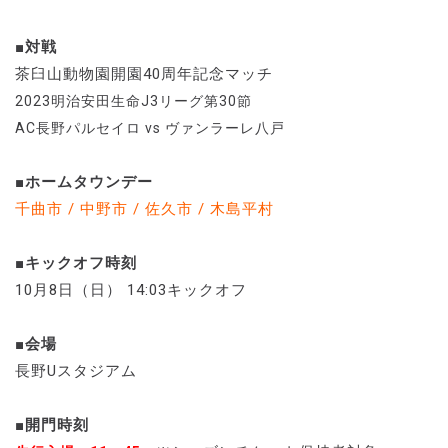
■対戦
茶臼山動物園開園40周年記念マッチ
2023明治安田生命J3リーグ第30節
AC長野パルセイロ vs ヴァンラーレ八戸
■ホームタウンデー
千曲市 / 中野市 / 佐久市 / 木島平村
■キックオフ時刻
10月8日（日） 14:03キックオフ
■会場
長野Uスタジアム
■開門時刻