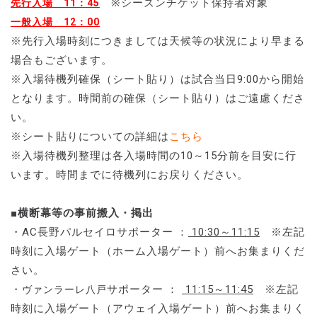
※シーズンチケット保持者対象
先行入場 11：45
一般入場 12：00
※先行入場時刻につきましては天候等の状況により早まる
場合もございます。
※入場待機列確保（シート貼り）は試合当日9:00から開始
となります。時間前の確保（シート貼り）はご遠慮くださ
い。
※シート貼りについての詳細は
こちら
※入場待機列整理は各入場時間の10～15分前を目安に行
います。時間までに待機列にお戻りください。
■横断幕等の事前搬入・掲出
・AC長野パルセイロサポーター ：
10:30～11:15
※左記
時刻に入場ゲート（ホーム入場ゲート）前へお集まりくだ
さい。
・
サポーター ：
11:15～11:45
※左記
ヴァンラーレ八戸
時刻に入場ゲート（アウェイ入場ゲート）前へお集まりく