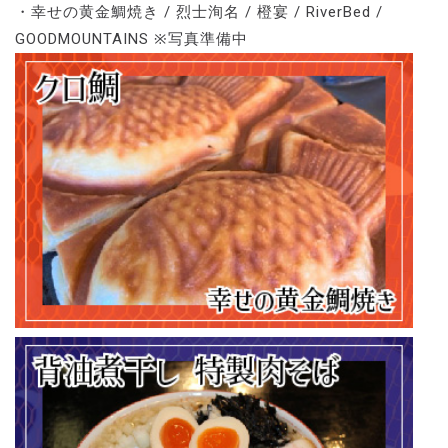
・幸せの黄金鯛焼き / 烈士洵名 / 橙宴 / RiverBed /
GOODMOUNTAINS ※写真準備中