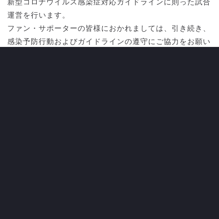
新型コロナウイルス感染症対応ガイドラインに則った試合
運営を行います。
ファン・サポーターの皆様におかれましては、引き続き、
感染予防行動およびガイドラインの遵守にご協力をお願い
いたします。
Ｊリーグ 新型コロナウイルス感染症対応ガイドライン_8
月23日更新版
CATEGORY
ALL NEWS
CLUB
すべてのニュース
クラブ
TOP TEAM
LADIES TEAM
トップチーム
レディース
UNDER 18
UNDER 15