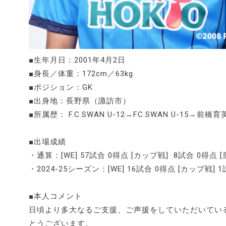
■生年月日：2001年4月2日
■身長／体重：172cm／63kg
■ポジション：GK
■出身地：長野県（諏訪市）
■所属歴： F.C.SWAN U-12→FC.SWAN U-15→前橋
■出場成績
・通算：[WE] 57試合 0得点 [カップ戦] 8試合 0得点 [
・2024-25シーズン：[WE] 16試合 0得点 [カップ戦] 
■本人コメント
日頃より多大なるご支援、ご声援をしていただいてい
とうございます。