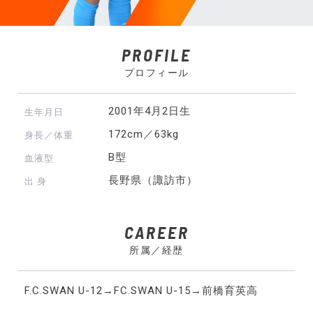
PROFILE
プロフィール
2001年4月2日生
生年月日
172cm／63kg
身長／体重
B型
血液型
長野県（諏訪市）
出 身
CAREER
所属／経歴
F.C.SWAN U-12→FC.SWAN U-15→前橋育英高