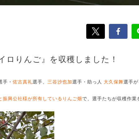
イロりんご』を収穫しました！
選手・
佐古真礼
選手、
三谷沙也加
選手・助っ人
大久保舞
選手が
と振興公社様が所有しているりんご畑
で、選手たちが収穫作業