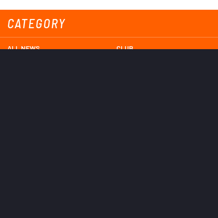
CATEGORY
ALL NEWS
CLUB
すべてのニュース
クラブ
TOP TEAM
LADIES TEAM
トップチーム
レディース
UNDER 18
UNDER 15
U-18
U-15
SCHWESTER
TICKETS
シュヴェスター
チケット
GOODS
EVENT
グッズ
イベント
SUPPORTERS CLUB
SCHOOL