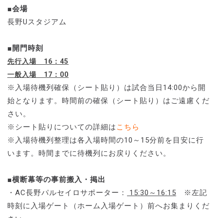
■会場
長野Uスタジアム
■開門時刻
先行入場 16：45
一般入場 17：00
※入場待機列確保（シート貼り）は試合当日14:00から開
始となります。時間前の確保（シート貼り）はご遠慮くだ
さい。
※シート貼りについての詳細は
こちら
※入場待機列整理は各入場時間の10～15分前を目安に行
います。時間までに待機列にお戻りください。
■横断幕等の事前搬入・掲出
・AC長野パルセイロサポーター：
15:30～16:15
※左記
時刻に入場ゲート（ホーム入場ゲート）前へお集まりくだ