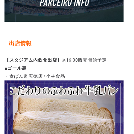
出店情報
【スタジアム内飲食出店】
※16:00販売開始予定
■ゴール裏
・食ぱん道広徳店
小林食品
/