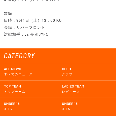
次節
日時：9月1日（土）13：00 KO
会場：リバーフロント
対戦相手：vs 長岡JYFC
CATEGORY
ALL NEWS
CLUB
すべてのニュース
クラブ
TOP TEAM
LADIES TEAM
トップチーム
レディース
UNDER 18
UNDER 15
U-18
U-15