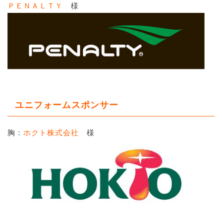
ＰＥＮＡＬＴＹ
様
ユニフォームスポンサー
胸：
ホクト株式会社
様