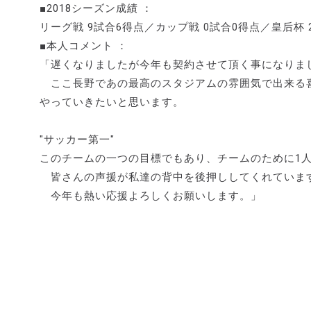
■2018シーズン成績 ：
リーグ戦 9試合6得点／カップ戦 0試合0得点／皇后杯 
■本人コメント ：
「遅くなりましたが今年も契約させて頂く事になりま
ここ長野であの最高のスタジアムの雰囲気で出来る
やっていきたいと思います。
"サッカー第一"
このチームの一つの目標でもあり、チームのために1人
皆さんの声援が私達の背中を後押ししてくれています
今年も熱い応援よろしくお願いします。」