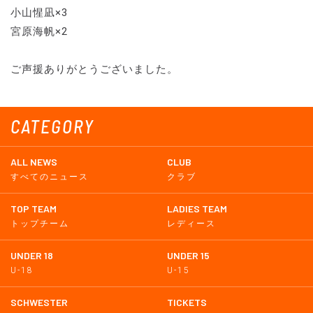
小山惺凪×3
宮原海帆×2
ご声援ありがとうございました。
CATEGORY
ALL NEWS
CLUB
すべてのニュース
クラブ
TOP TEAM
LADIES TEAM
トップチーム
レディース
UNDER 18
UNDER 15
U-18
U-15
SCHWESTER
TICKETS