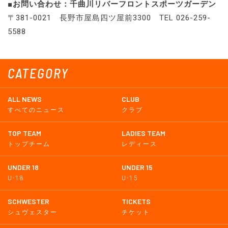
■お問い合わせ：千曲川リバーフロントスポーツガーデン
〒381-0021 長野市屋島四ツ屋前3300 TEL 026-259-
5588
CATEGORY
ALL NEWS
CLUB
すべてのニュース
クラブ
TOP TEAM
LADIES TEAM
トップチーム
レディース
UNDER 18
UNDER 15
U-18
U-15
SCHWESTER
TICKETS
シュヴェスター
チケット