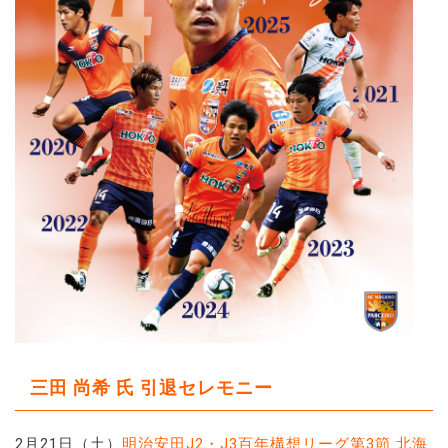
三田 尚希 氏 引退セレモニー
2月21日（土）
明治安田J2・J3百年構想リーグ第3節 北海