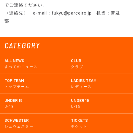
でご連絡ください。
〈連絡先〉 e-mail：fukyu@parceiro.jp 担当：普及
部
CATEGORY
ALL NEWS
CLUB
すべてのニュース
クラブ
TOP TEAM
LADIES TEAM
トップチーム
レディース
UNDER 18
UNDER 15
U-18
U-15
SCHWESTER
TICKETS
シュヴェスター
チケット