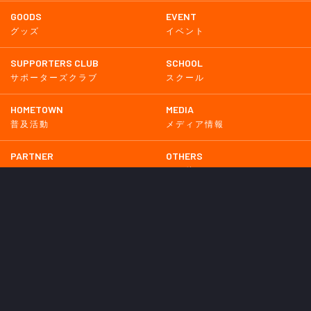
GOODS
EVENT
グッズ
イベント
SUPPORTERS CLUB
SCHOOL
サポーターズクラブ
スクール
HOMETOWN
MEDIA
普及活動
メディア情報
PARTNER
OTHERS
パートナー
その他
GAME
試合
BACKNUMBER
2026
2025