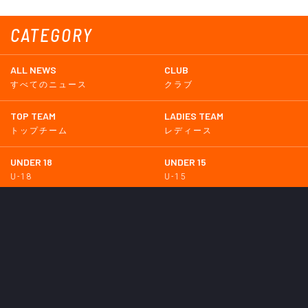
CATEGORY
ALL NEWS
CLUB
すべてのニュース
クラブ
TOP TEAM
LADIES TEAM
トップチーム
レディース
UNDER 18
UNDER 15
U-18
U-15
SCHWESTER
TICKETS
シュヴェスター
チケット
GOODS
EVENT
グッズ
イベント
SUPPORTERS CLUB
SCHOOL