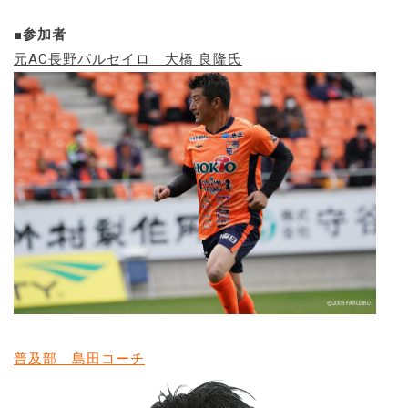
■参加者
元AC長野パルセイロ 大橋 良隆氏
普及部 島田コーチ