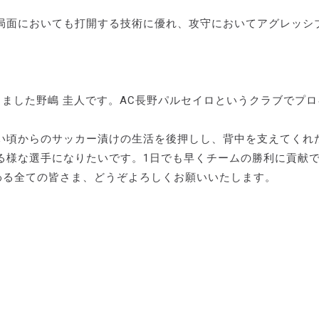
局面においても打開する技術に優れ、攻守においてアグレッシ
しました野嶋 圭人です。AC長野パルセイロというクラブでプ
い頃からのサッカー漬けの生活を後押しし、背中を支えてくれ
る様な選手になりたいです。1日でも早くチームの勝利に貢献
わる全ての皆さま、どうぞよろしくお願いいたします。