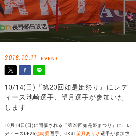
2018.10.11
EVENT
10/14(日)『第20回如是姫祭り』にレデ
ィース池崎選手、望月選手が参加いた
します
10月14日(日)に開催される『第20回如是姫まつり』に、レ
ディースDF25
池崎愛
選手、GK31
望月ありさ
選手が参加致