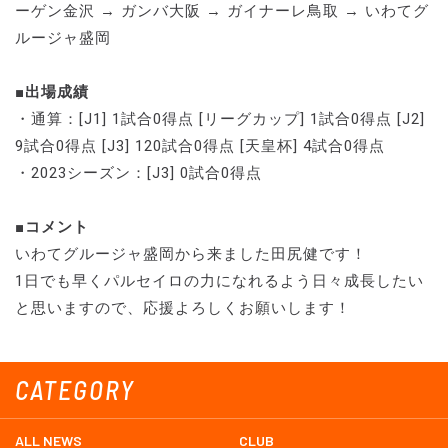
ーゲン金沢 → ガンバ大阪 → ガイナーレ鳥取 → いわてグ
ルージャ盛岡
■出場成績
・通算：[J1] 1試合0得点 [リーグカップ] 1試合0得点 [J2]
9試合0得点 [J3] 120試合0得点 [天皇杯] 4試合0得点
・2023シーズン：[J3] 0試合0得点
■コメント
いわてグルージャ盛岡から来ました田尻健です！
1日でも早くパルセイロの力になれるよう日々成長したい
と思いますので、応援よろしくお願いします！
CATEGORY
ALL NEWS
CLUB