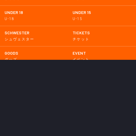
UNDER 18
UNDER 15
U-18
U-15
SCHWESTER
TICKETS
シュヴェスター
チケット
GOODS
EVENT
グッズ
イベント
SUPPORTERS CLUB
SCHOOL
サポーターズクラブ
スクール
HOMETOWN
MEDIA
普及活動
メディア情報
PARTNER
OTHERS
パートナー
その他
GAME