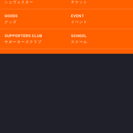
シュヴェスター
チケット
GOODS
EVENT
グッズ
イベント
SUPPORTERS CLUB
SCHOOL
サポーターズクラブ
スクール
HOMETOWN
MEDIA
普及活動
メディア情報
PARTNER
OTHERS
パートナー
その他
GAME
試合
BACKNUMBER
2026
2025