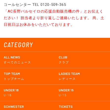
コールセンター TEL 0120-509-365
「AC長野パルセイロの応援自動販売機の件」とお伝えく
ださい！ 担当者より折り返しご連絡いたします。 尚、土
日祝日はお休みをいただいております。
CATEGORY
ALL NEWS
CLUB
すべてのニュース
クラブ
TOP TEAM
LADIES TEAM
トップチーム
レディース
UNDER 18
UNDER 15
U-18
U-15
SCHWESTER
TICKETS