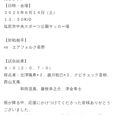
【日時・会場】
２０２５年６月１４日（土）
１３：３０K/O
塩尻市中央スポーツ公園サッカー場
【対戦相手】
vs エアフォルク長野
【試合結果】
９－０（２－０、７－０）
得点者：北澤颯希×２、越川稔己×２、クビチェック直樹、
西山支庵、
和田流風、藤牧幸之介、津金隼士
雨が降る中、応援にかけつけてくださった皆様ありがとう
ございました。