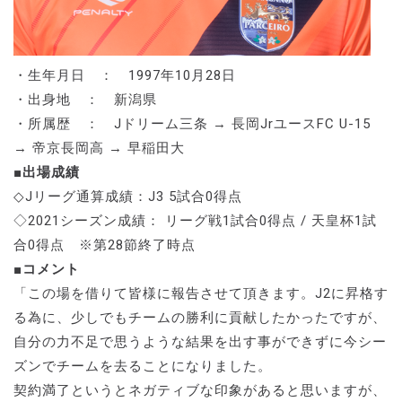
・生年月日 ： 1997年10月28日
・出身地 ： 新潟県
・所属歴 ： Jドリーム三条 → 長岡JrユースFC U-15
→ 帝京長岡高 → 早稲田大
■出場成績
◇Jリーグ通算成績：J3 5試合0得点
◇2021シーズン成績： リーグ戦1試合0得点 / 天皇杯1試
合0得点 ※第28節終了時点
■コメント
「この場を借りて皆様に報告させて頂きます。J2に昇格す
る為に、少しでもチームの勝利に貢献したかったですが、
自分の力不足で思うような結果を出す事ができずに今シー
ズンでチームを去ることになりました。
契約満了というとネガティブな印象があると思いますが、