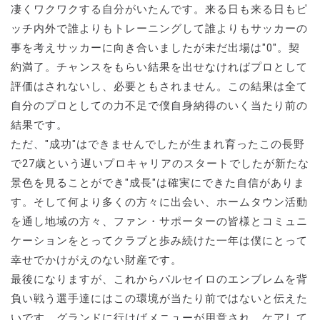
凄くワクワクする自分がいたんです。来る日も来る日もピ
ッチ内外で誰よりもトレーニングして誰よりもサッカーの
事を考えサッカーに向き合いましたが未だ出場は"0"。契
約満了。チャンスをもらい結果を出せなければプロとして
評価はされないし、必要ともされません。この結果は全て
自分のプロとしての力不足で僕自身納得のいく当たり前の
結果です。
ただ、"成功"はできませんでしたが生まれ育ったこの長野
で27歳という遅いプロキャリアのスタートでしたが新たな
景色を見ることができ"成長"は確実にできた自信がありま
す。そして何より多くの方々に出会い、ホームタウン活動
を通し地域の方々、ファン・サポーターの皆様とコミュニ
ケーションをとってクラブと歩み続けた一年は僕にとって
幸せでかけがえのない財産です。
最後になりますが、これからパルセイロのエンブレムを背
負い戦う選手達にはこの環境が当たり前ではないと伝えた
いです。グランドに行けばメニューが用意され、ケアして