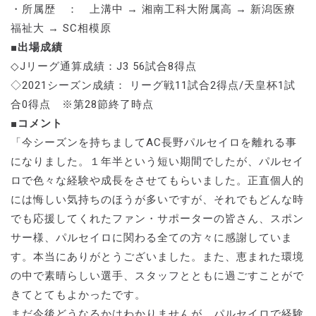
・所属歴 ： 上溝中 → 湘南工科大附属高 → 新潟医療
福祉大 → SC相模原
■出場成績
◇Jリーグ通算成績：J3 56試合8得点
◇2021シーズン成績： リーグ戦11試合2得点/天皇杯1試
合0得点 ※第28節終了時点
■コメント
「今シーズンを持ちましてAC長野パルセイロを離れる事
になりました。１年半という短い期間でしたが、パルセイ
ロで色々な経験や成長をさせてもらいました。正直個人的
には悔しい気持ちのほうが多いですが、それでもどんな時
でも応援してくれたファン・サポーターの皆さん、スポン
サー様、パルセイロに関わる全ての方々に感謝していま
す。本当にありがとうございました。また、恵まれた環境
の中で素晴らしい選手、スタッフとともに過ごすことがで
きてとてもよかったです。
まだ今後どうなるかはわかりませんが、パルセイロで経験