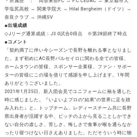
・所属歴 ： 岡谷東部FC → F.C.CEDAC → 東京都市大
学塩尻高校 → 関東学院大 → Hilal Bergheim（ドイツ）→
奈良クラブ → 沖縄SV
■出場成績
◇Jリーグ通算成績：J3 0試合0得点 ※第28節終了時点
■コメント
「契約満了に伴い今シーズンで長野を離れる事となりまし
た。まず初めにAC長野パルセイロに関わる全ての皆様、
ホームタウンの皆様、スポンサー企業様、ファン・サポー
ターの皆様にこの場を借りて感謝を申し上げます。1年間
ありがとうございました。
2021年1月25日、新入団会見でユニフォームに袖を通した
時に感じました。『いよいよプロの"結果"の世界に足を踏
み入れた』と。トップチーム、レディースチーム共に長野
県出身者が活躍する中、ピッチの上から見ることしかでき
ない自分の虚しさ、苦しさ、悔しさで食事が喉を通らなか
ったり寝つけない日さえありました。ただそういう時に物