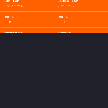
TOP TEAM
LADIES TEAM
トップチーム
レディース
UNDER 18
UNDER 15
U-18
U-15
SCHWESTER
TICKETS
シュヴェスター
チケット
GOODS
EVENT
グッズ
イベント
SUPPORTERS CLUB
SCHOOL
サポーターズクラブ
スクール
HOMETOWN
MEDIA
普及活動
メディア情報
PARTNER
OTHERS
パートナー
その他