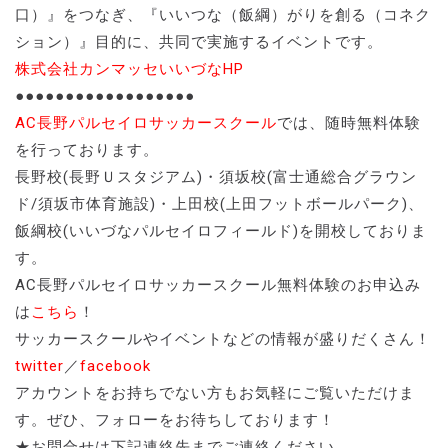
口）』をつなぎ、『いいつな（飯綱）がりを創る（コネク
ション）』目的に、共同で実施するイベントです。
株式会社カンマッセいいづなHP
●●●●●●●●●●●●●●●●●●
AC長野パルセイロサッカースクール
では、随時無料体験
を行っております。
長野校(長野Ｕスタジアム)・須坂校(富士通総合グラウン
ド/須坂市体育施設)・上田校(上田フットボールパーク)、
飯綱校(いいづなパルセイロフィールド)を開校しておりま
す。
AC長野パルセイロサッカースクール無料体験のお申込み
は
こちら
！
サッカースクールやイベントなどの情報が盛りだくさん！
twitter
／
facebook
アカウントをお持ちでない方もお気軽にご覧いただけま
す。ぜひ、フォローをお待ちしております！
★お問合せは下記連絡先までご連絡ください。