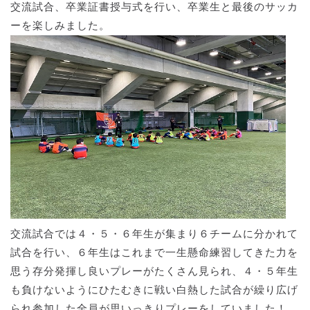
交流試合、卒業証書授与式を行い、卒業生と最後のサッカ
ーを楽しみました。
交流試合では４・５・６年生が集まり６チームに分かれて
試合を行い、６年生はこれまで一生懸命練習してきた力を
思う存分発揮し良いプレーがたくさん見られ、４・５年生
も負けないようにひたむきに戦い白熱した試合が繰り広げ
られ参加した全員が思いっきりプレーをしていました！