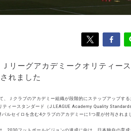
DNA」Ｊリーグアカデミークオリティー
定されました
いて、Ｊクラブのアカデミー組織が段階的にステップアップする
ダード（J.LEAGUE Academy Quality Standard
長野パルセイロを含む4クラブのアカデミーに1つ星が付与されま
、2030フットボールビジョンの達成に向け、日本独自の育成