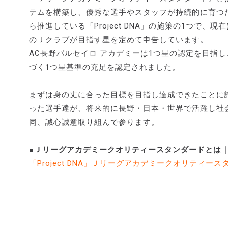
テムを構築し、優秀な選手やスタッフが持続的に育つた
ら推進している「Project DNA」の施策の1つで
のＪクラブが目指す星を定めて申告しています。
AC長野パルセイロ アカデミーは1つ星の認定を目指し
づく1つ星基準の充足を認定されました。
まずは身の丈に合った目標を目指し達成できたことに
った選手達が、将来的に長野・日本・世界で活躍し社
同、誠心誠意取り組んで参ります。
■Ｊリーグアカデミークオリティースタンダードとは｜
「Project DNA」Ｊリーグアカデミークオリティース