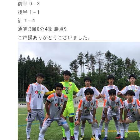
前半 0－3
後半 1－1
計 1－4
通算:3勝0分4敗 勝点9
ご声援ありがとうございました。