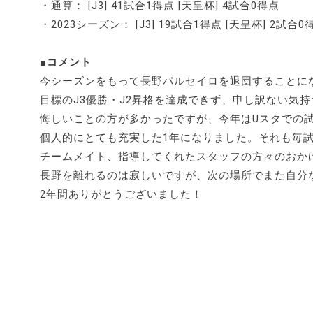
・通算： [J3] 41試合1得点 [天皇杯] 4試合0得点
・2023シーズン： [J3] 19試合1得点 [天皇杯] 2試合0
■コメント
今シーズンをもって長野パルセイロを退団することに
目標のJ3優勝・J2昇格を達成できず、申し訳ない気
悔しいことの方が多かったですが、今年はUスタでの
個人的にとても充実した1年になりました。それも毎
チームメイト、指導してくれたスタッフの方々のおか
長野を離れるのは寂しいですが、次の場所でまた自分
2年間ありがとうございました！