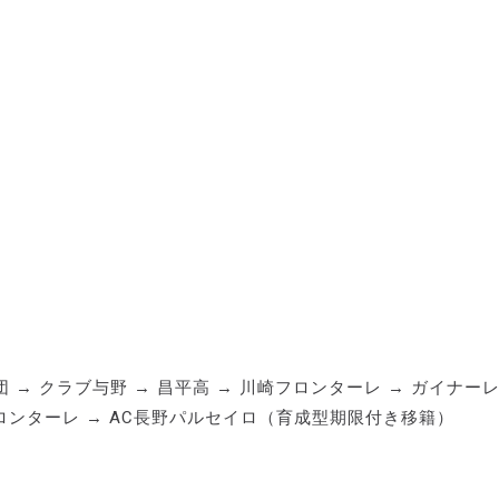
→ クラブ与野 → 昌平高 → 川崎フロンターレ → ガイナー
フロンターレ → AC長野パルセイロ（育成型期限付き移籍）