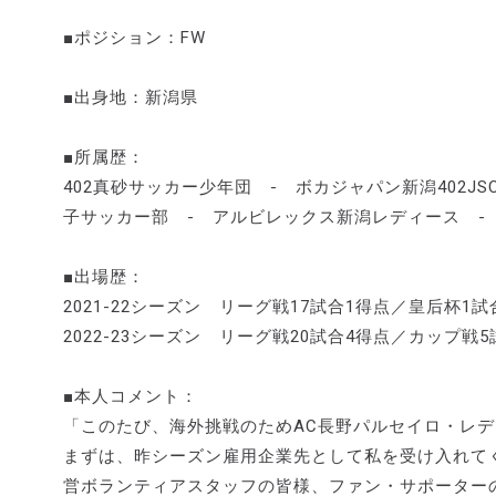
■ポジション：FW
■出身地：新潟県
■所属歴：
402真砂サッカー少年団 - ボカジャパン新潟402J
子サッカー部 - アルビレックス新潟レディース -
■出場歴：
2021-22シーズン リーグ戦17試合1得点／皇后杯1試
2022-23シーズン リーグ戦20試合4得点／カップ戦
■本人コメント：
「このたび、海外挑戦のためAC長野パルセイロ・レ
まずは、昨シーズン雇用企業先として私を受け入れて
営ボランティアスタッフの皆様、ファン・サポーター