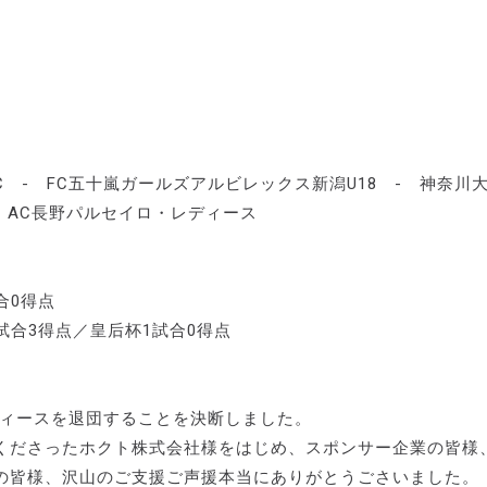
SC - FC五十嵐ガールズアルビレックス新潟U18 - 神奈川
 AC長野パルセイロ・レディース
合0得点
5試合3得点／皇后杯1試合0得点
ディースを退団することを決断しました。
くださったホクト株式会社様をはじめ、スポンサー企業の皆様
の皆様、沢山のご支援ご声援本当にありがとうごさいました。